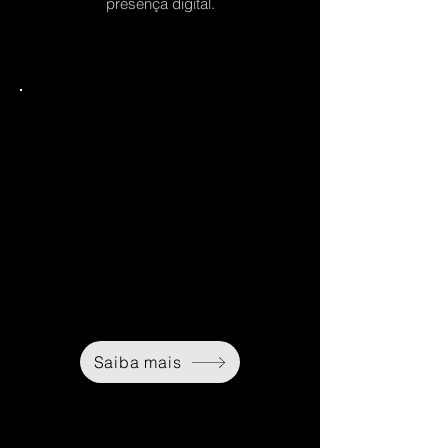
presença digital.
Sou um parágrafo. Aqui você pode
adicionar e editar seu próprio texto.
Basta clicar em "Editar texto" ou clicar
duas vezes sobre mim. Você também
pode alterar a fonte e mais. Sou um
ótimo lugar para você compartilhar a
sua história.
Saiba mais